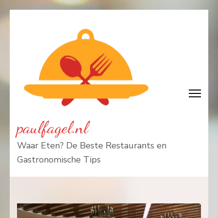
Ga
naar
inhoud
(Druk
enter)
paulfagel.nl
Waar Eten? De Beste Restaurants en
Gastronomische Tips